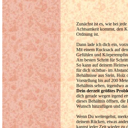
Zunächst ist es, wie bei jed
Achtsamkeit kommst, den Kör
Ordnung ist.
Dann lade ich dich ein, vorz
Mit einem Rucksack auf den 
Gefühlen und Körperempfind
Am besten Schritt für Schrit
So kann auf deinem Heimwe
für dich sichtbar- im Abstan
Behältnisse aus Stein, Holz 
Vorstellung bis auf 200 Mete
Behältnis sehen, irgendwo a
Dein derzeit größtes Probl
dich gerade wegen irgend etw
dieses Behältnis öffnen, die
Wunsch hinzufügen und das B
Wenn Du weitergehst, merkst
deinem Rücken, etwas anders 
kannst jeder Zeit wieder zu