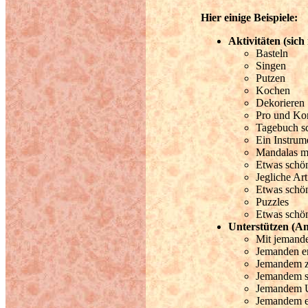
Hier einige Beispiele:
Aktivitäten (sich
Basteln
Singen
Putzen
Kochen
Dekorieren
Pro und Ko
Tagebuch s
Ein Instrum
Mandalas m
Etwas schö
Jegliche Ar
Etwas schö
Puzzles
Etwas schö
Unterstützen (An
Mit jemand
Jemanden e
Jemandem 
Jemandem s
Jemandem U
Jemandem e