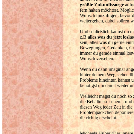
größte Zukunftssorge
aufne
fern halten möchtest. Mögli
Wunsch hinzufügen, bevor du 
weitergehen, dabei spüren wi
Und schließlich kannst du nu
z.B.
alles,was du jetzt losl
sein, alles was du gerne ein
Bewegungen, Gedanken, Gef
immer du gerade einmal los
Wunsch versehen.
Wenn du dann imaginär angek
hinter deinem Weg stehen übe
Probleme hineintun kannst u
benötigst um damit weiter u
Vielleicht magst du noch so 
die Behältnisse sehen... und
diesen Weg jeder Zeit in die
Problempäckchen deponieren
dir richtig erscheint.
Michaela Huber (Der innere