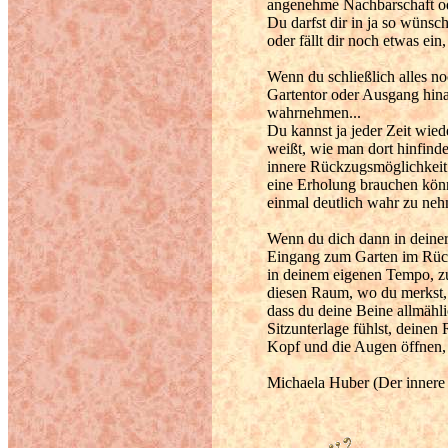
angenehme Nachbarschaft ode
Du darfst dir in ja so wünsche
oder fällt dir noch etwas ei
Wenn du schließlich alles n
Gartentor oder Ausgang hin
wahrnehmen...
Du kannst ja jeder Zeit wie
weißt, wie man dort hinfinde
innere Rückzugsmöglichkeit 
eine Erholung brauchen könnt
einmal deutlich wahr zu ne
Wenn du dich dann in deiner 
Eingang zum Garten im Rücke
in deinem eigenen Tempo, zur
diesen Raum, wo du merkst,
dass du deine Beine allmähli
Sitzunterlage fühlst, deine
Kopf und die Augen öffnen, 
Michaela Huber (Der innere