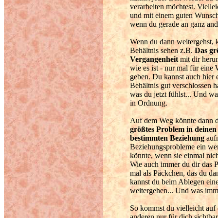
verarbeiten möchtest. Viellei
und mit einem guten Wunsch 
wenn du gerade an ganz ande
Wenn du dann weitergehst, ka
Behältnis sehen z.B.
Das grö
Vergangenheit
mit dir heru
wie es ist - nur mal für eine
geben. Du kannst auch hier
Behältnis gut verschlossen ha
was du jetzt fühlst... Und w
in Ordnung.
Auf dem Weg könnte dann dei
größtes Problem in deinen
bestimmten Beziehung
auf
Beziehungsprobleme ein wen
könnte, wenn sie einmal nich
Wie auch immer du dir das Pr
mal als Päckchen, das du dan
kannst du beim Ablegen eine
weitergehen... Und was imme
So kommst du vielleicht auf d
anderen nur für dich sichtba