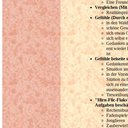
Eine Freund
Vergleichen (Mit
Realitätspr
Gefühle (Durch e
in den Wald
schöne Gesc
sich etwas 
sich selbst
Gedanken u
erst wiede
ist
Gefühle beiseite 
Gedankenst
Situation in
in der Vors
Sitation zu
sich zu eine
auseinander
Tresorübun
"Hirn-Flic-Flaks
Aufgaben beschä
Rechenübu
Fadenspiele
Jonglieren
Zauberwürf