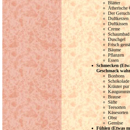
Blätter
Ätherische 
Der Geruch
Duftkerzen
Duftkissen
Creme
Schaumbad
Duschgel
Frisch gemä
Bäume
Pflanzen
Essen
Schmecken (Etw
Geschmack wah
Bonbons
Schokolade
Kräuter pur
Kaugummi
Brause
Säfte
Teesorten
Käsesorten
Obst
Gemüse
Fühlen (Etwas m