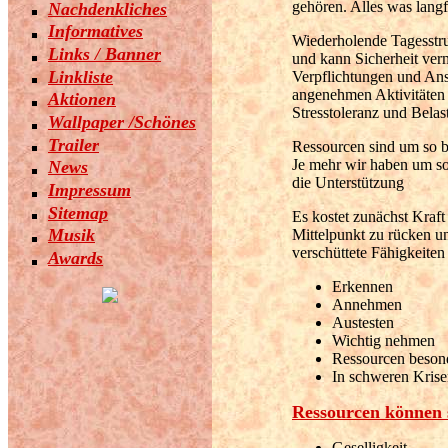
gehören. Alles was langfri
Nachdenkliches
Informatives
Wiederholende Tagesstruk
Links / Banner
und kann Sicherheit verm
Linkliste
Verpflichtungen und An
angenehmen Aktivitäten
Aktionen
Stresstoleranz und Belas
Wallpaper /Schönes
Trailer
Ressourcen sind um so be
Je mehr wir haben um so 
News
die Unterstützung
Impressum
Sitemap
Es kostet zunächst Kraft
Musik
Mittelpunkt zu rücken u
verschüttete Fähigkeite
Awards
Erkennen
Annehmen
Austesten
Wichtig nehmen
Ressourcen besond
In schweren Kris
Ressourcen können 
Geselligkeit