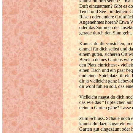
kannst du dort sehen?... Kann
Duft einzuatmen? Gibt es do
Teich und See - in deinem Ga
Rasen oder andere Grünfläc
Angenehmes hören? Etwa Vog
oder das Summen der Insekt
gerade durch den Sinn geht, 
Kannst du dir vorstellen, in
einmal für dich selbst und da
einem guten, sicheren Ort w
Bereich deines Gartens wär
den Platz einrichtest - viell
einen Tisch und ein paar beq
und einen Spielplatz für ein
dir ja vielleicht ganz liebevo
dir wohl fühlen soll, das ei
Vielleicht magst du dich no
das wie das "Tüpfelchen auf 
deinem Garten gäbe? Lasse di
Zum Schluss: Schaue noch ein
kannst du dazu sogar ein we
Garten gut eingezäunt oder h