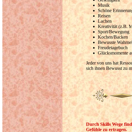
Musik
Schöne Erinnerun
Reisen
Lachen
Kreativität (z.B. 
Sport/Bewegung
Kochen/Backen
Bewusste Wahrne
Freudetagebuch
Glücksmomente au
Jeder von uns hat Ressou
sich ihnen Bewusst zu 
Durch Skills Wege fin
Gefühle zu ertragen.