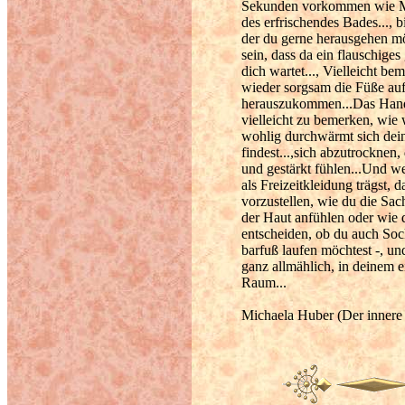
Sekunden vorkommen wie Min
des erfrischendes Bades..., b
der du gerne herausgehen mö
sein, dass da ein flauschige
dich wartet..., Vielleicht be
wieder sorgsam die Füße au
herauszukommen...Das Hand
vielleicht zu bemerken, wie
wohlig durchwärmt sich dei
findest...,sich abzutrocknen,
und gestärkt fühlen...Und we
als Freizeitkleidung trägst, d
vorzustellen, wie du die Sac
der Haut anfühlen oder wie 
entscheiden, ob du auch Soc
barfuß laufen möchtest -, 
ganz allmählich, in deinem 
Raum...
Michaela Huber (Der innere