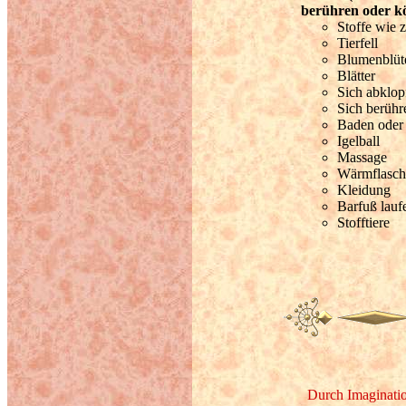
berühren oder kö
Stoffe wie 
Tierfell
Blumenblüt
Blätter
Sich abklop
Sich berühr
Baden oder
Igelball
Massage
Wärmflasch
Kleidung
Barfuß lauf
Stofftiere
Durch Imagination