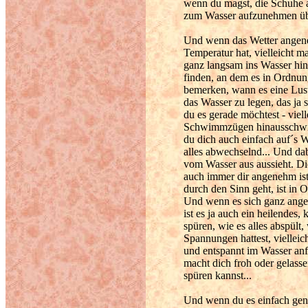
wenn du magst, die Schuhe 
zum Wasser aufzunehmen über
Und wenn das Wetter angeneh
Temperatur hat, vielleicht m
ganz langsam ins Wasser hin
finden, an dem es in Ordnung
bemerken, wann es eine Lust
das Wasser zu legen, das ja 
du es gerade möchtest - viell
Schwimmzügen hinausschwimme
du dich auch einfach auf´s W
alles abwechselnd... Und dab
vom Wasser aus aussieht. D
auch immer dir angenehm is
durch den Sinn geht, ist in 
Und wenn es sich ganz angen
ist es ja auch ein heilendes,
spüren, wie es alles abspül
Spannungen hattest, vielleic
und entspannt im Wasser anfü
macht dich froh oder gelas
spüren kannst...
Und wenn du es einfach genie