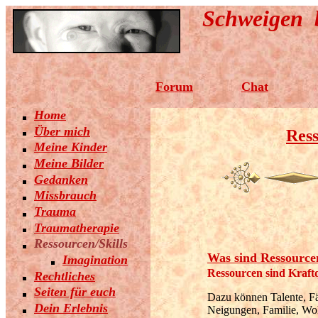
Schweigen 
Forum
Chat
Home
Über mich
Ress
Meine Kinder
Meine Bilder
Gedanken
Missbrauch
Trauma
Traumatherapie
Ressourcen/Skills
Was sind Ressource
Imagination
Ressourcen sind Kraft
Rechtliches
Seiten für euch
Dazu können Talente, Fä
Dein Erlebnis
Neigungen, Familie, Wo