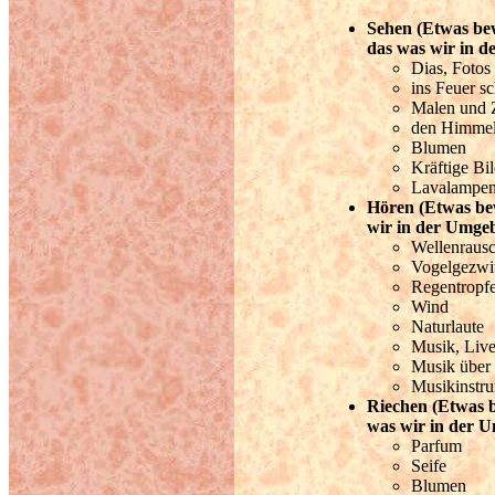
Sehen (Etwas bew
das was wir in 
Dias, Fotos
ins Feuer s
Malen und 
den Himmel
Blumen
Kräftige Bi
Lavalampe
Hören (Etwas bew
wir in der Umge
Wellenraus
Vogelgezwi
Regentropf
Wind
Naturlaute
Musik, Live
Musik über
Musikinstr
Riechen (Etwas b
was wir in der 
Parfum
Seife
Blumen