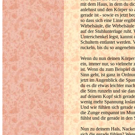
mit dem Haus, in dem du dic
anlehnst und den Körper so a
gerade ist - sowie es jetzt 
so dass sich eine Linie ergi
Wirbelsäule, die Wirbelsäule
auf der Stuhlunterlage ruht
Unterschenkel legst, kannst
Schultern entlastet werden. 
ruckeln, bis du so angenehm 
Wenn du nun deinen Körper v
ein, immer nur, so vielmehr
ist. Wenn du zum Beispiel d
Sinn geht, ist ganz in Ordnu
jetzt im Augenblick die Spa
du es dir etwas leichter mac
die Stirn runzeln und sie d
auf deinem Kopf sich gerade
wenig mehr Spannung loslasse
Und wie fühlen sich gerade
die Zunge entspannt im Mun
fühlst und dir gerade in den
Nun zu deinem Hals, Nacken
sich die gerade fühlen? Wenn