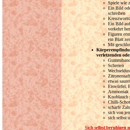
Spiele wie 
Ein Bild od
schreiben
Kreuzworträt
Ein Bild au
verkehrt he
Figuren ers
ein Blatt z
Mit geschl
Körperempfindun
verletzenden ode
Gummiband
Schreien
Wechseldus
Zitronensaf
etwas saure
Eiswürfel, 
Ammoniak
Knoblauch 
Chilli-Scho
scharfe Zah
sich von je
sich selbst
Sich selbst beruhigen m